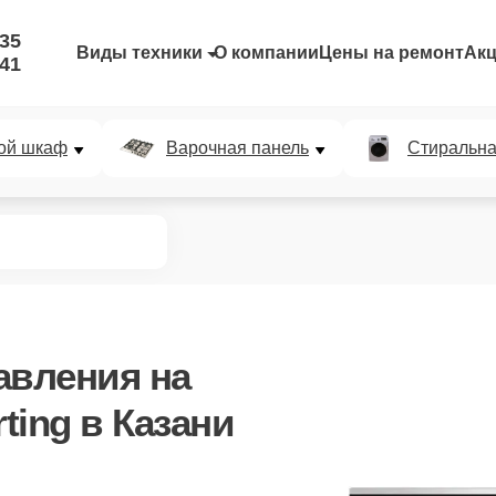
-35
Виды техники
О компании
Цены на ремонт
Ак
-41
ой шкаф
Варочная панель
Стиральн
авления
на
ting в Казани