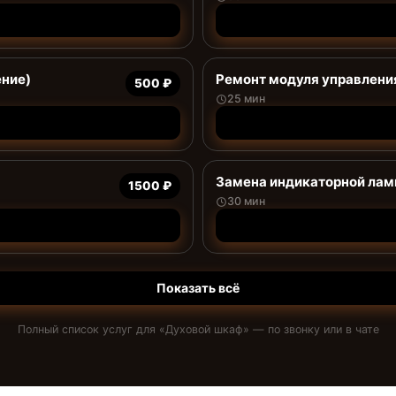
ение)
Ремонт модуля управлени
500 ₽
25 мин
Замена индикаторной ла
1500 ₽
30 мин
Показать всё
Полный список услуг для «
Духовой шкаф
» — по звонку или в чате