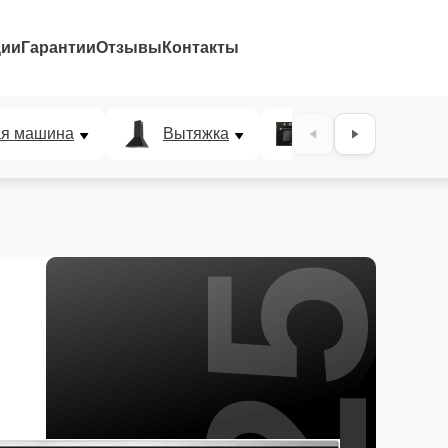
ции
Гарантии
Отзывы
Контакты
25%
ая машина
Вытяжка
Микроволновая п