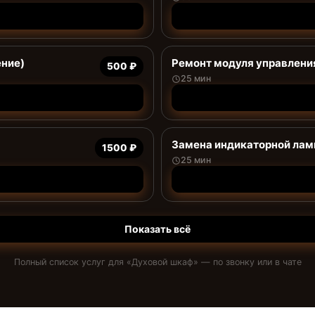
ение)
Ремонт модуля управлени
500 ₽
25 мин
Замена индикаторной ла
1500 ₽
25 мин
Показать всё
Полный список услуг для «
Духовой шкаф
» — по звонку или в чате