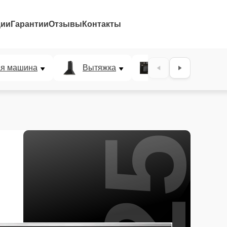
ции
Гарантии
Отзывы
Контакты
25%
ая машина
Вытяжка
Микроволновая п