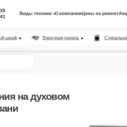
-35
Виды техники
О компании
Цены на ремонт
Ак
-41
ой шкаф
Варочная панель
Стиральн
ния
на духовом
зани