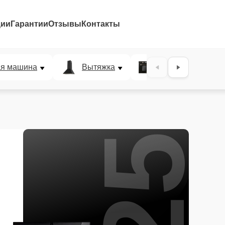
ции
Гарантии
Отзывы
Контакты
25%
ая машина
Вытяжка
Микроволновая п