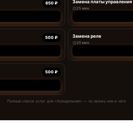
Замена платы управления 
650 ₽
25 мин
Замена реле
500 ₽
20 мин
500 ₽
Полный список услуг для «
Холодильник
» — по звонку или в чате