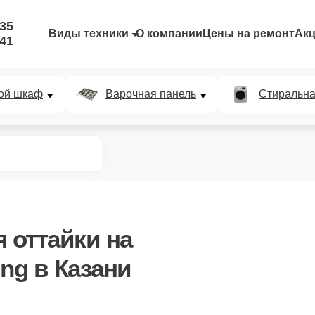
-35
Виды техники
О компании
Цены на ремонт
Ак
-41
ой шкаф
Варочная панель
Стиральн
я оттайки
на
ng в Казани