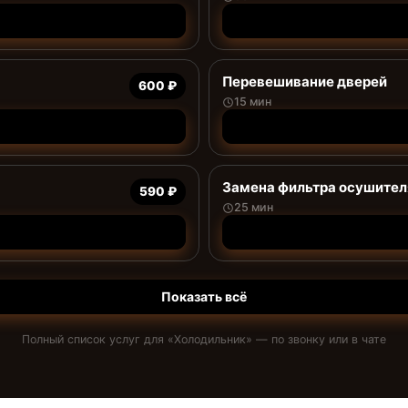
Перевешивание дверей
600 ₽
15 мин
Замена фильтра осушител
590 ₽
25 мин
Показать всё
Полный список услуг для «
Холодильник
» — по звонку или в чате