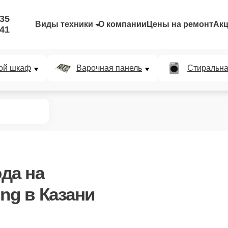
-35
Виды техники
О компании
Цены на ремонт
Ак
-41
ой шкаф
Варочная панель
Стиральн
ода
на
ng в Казани