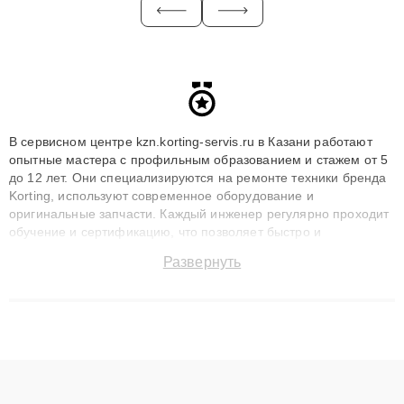
В сервисном центре kzn.korting-servis.ru в Казани работают
опытные мастера с профильным образованием и стажем от 5
до 12 лет. Они специализируются на ремонте техники бренда
Korting, используют современное оборудование и
оригинальные запчасти. Каждый инженер регулярно проходит
обучение и сертификацию, что позволяет быстро и
точноdiagnostikировать поломки и восстанавливать технику с
Развернуть
сохранением гарантии до 3 лет. Наши мастера решают
сложные случаи: от замены матриц и материнских плат до
ремонта после залития и восстановления данных. Благодаря
высокой квалификации и ответственному подходу клиенты
получают быстрый, качественный ремонт и понятные
объяснения по результатам диагностики.