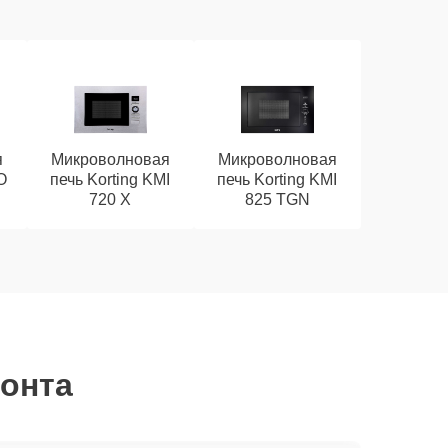
я
Микроволновая
Микроволновая
O
печь Korting KMI
печь Korting KMI
720 X
825 TGN
монта