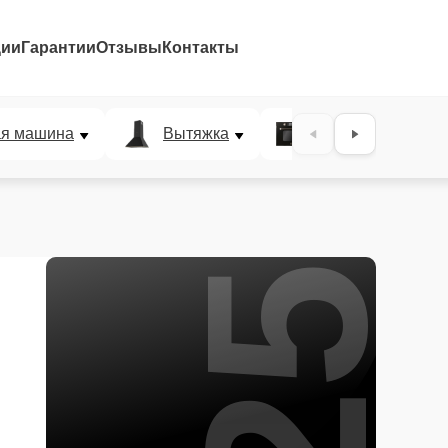
ции
Гарантии
Отзывы
Контакты
25%
ая машина
Вытяжка
Микроволновая п