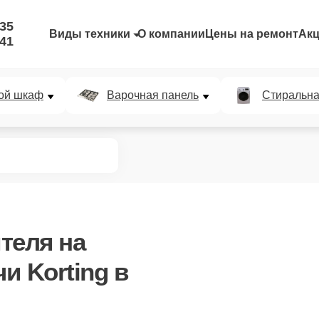
-35
Виды техники
О компании
Цены на ремонт
Ак
-41
ой шкаф
Варочная панель
Стиральн
теля
на
и Korting в