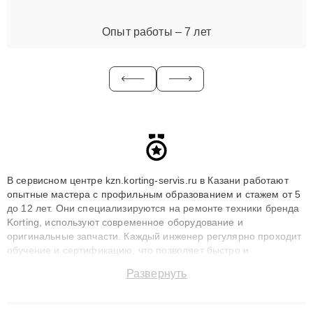
Опыт работы – 7 лет
В сервисном центре kzn.korting-servis.ru в Казани работают
опытные мастера с профильным образованием и стажем от 5
до 12 лет. Они специализируются на ремонте техники бренда
Korting, используют современное оборудование и
оригинальные запчасти. Каждый инженер регулярно проходит
обучение и сертификацию, что позволяет быстро и
точноdiagnostikировать поломки и восстанавливать технику с
Развернуть
сохранением гарантии до 3 лет. Наши мастера решают
сложные случаи: от замены матриц и материнских плат до
ремонта после залития и восстановления данных. Благодаря