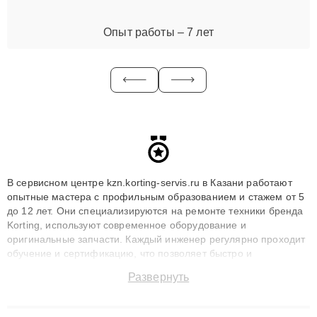
Опыт работы – 7 лет
В сервисном центре kzn.korting-servis.ru в Казани работают
опытные мастера с профильным образованием и стажем от 5
до 12 лет. Они специализируются на ремонте техники бренда
Korting, используют современное оборудование и
оригинальные запчасти. Каждый инженер регулярно проходит
обучение и сертификацию, что позволяет быстро и
точноdiagnostikировать поломки и восстанавливать технику с
Развернуть
сохранением гарантии до 3 лет. Наши мастера решают
сложные случаи: от замены матриц и материнских плат до
ремонта после залития и восстановления данных. Благодаря