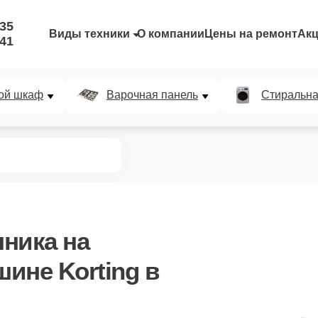
-35
Виды техники
О компании
Цены на ремонт
Ак
-41
ой шкаф
Варочная панель
Стиральн
нника
на
ине Korting в