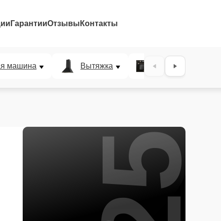
ции
Гарантии
Отзывы
Контакты
25%
ая машина
Вытяжка
Микроволновая п