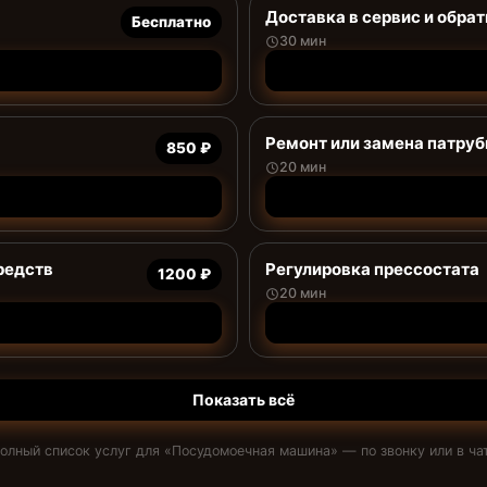
Доставка в сервис и обрат
Бесплатно
30 мин
Ремонт или замена патруб
850 ₽
20 мин
редств
Регулировка прессостата
1200 ₽
20 мин
Показать всё
олный список услуг для «
Посудомоечная машина
» — по звонку или в ча