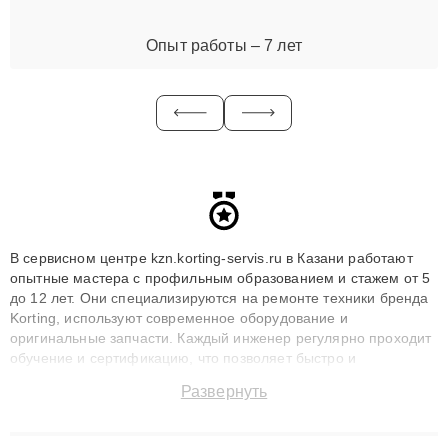
Опыт работы – 7 лет
В сервисном центре kzn.korting-servis.ru в Казани работают
опытные мастера с профильным образованием и стажем от 5
до 12 лет. Они специализируются на ремонте техники бренда
Korting, используют современное оборудование и
оригинальные запчасти. Каждый инженер регулярно проходит
обучение и сертификацию, что позволяет быстро и
точноdiagnostikировать поломки и восстанавливать технику с
Развернуть
сохранением гарантии до 3 лет. Наши мастера решают
сложные случаи: от замены матриц и материнских плат до
ремонта после залития и восстановления данных. Благодаря