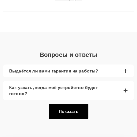
сохранением гарантии до 3 лет. Наши мастера решают
сложные случаи: от замены матриц и материнских плат до
ремонта после залития и восстановления данных. Благодаря
высокой квалификации и ответственному подходу клиенты
получают быстрый, качественный ремонт и понятные
объяснения по результатам диагностики.
Вопросы и ответы
+
Выдаётся ли вами гарантия на работы?
Как узнать, когда моё устройство будет
+
готово?
Показать