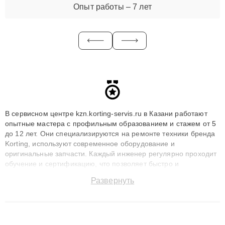
Опыт работы – 7 лет
В сервисном центре kzn.korting-servis.ru в Казани работают
опытные мастера с профильным образованием и стажем от 5
до 12 лет. Они специализируются на ремонте техники бренда
Korting, используют современное оборудование и
оригинальные запчасти. Каждый инженер регулярно проходит
обучение и сертификацию, что позволяет быстро и
точноdiagnostikировать поломки и восстанавливать технику с
Развернуть
сохранением гарантии до 3 лет. Наши мастера решают
сложные случаи: от замены матриц и материнских плат до
ремонта после залития и восстановления данных. Благодаря
высокой квалификации и ответственному подходу клиенты
получают быстрый, качественный ремонт и понятные