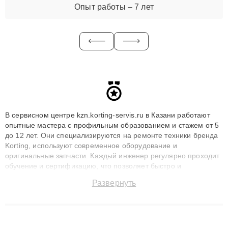
Опыт работы – 7 лет
В сервисном центре kzn.korting-servis.ru в Казани работают
опытные мастера с профильным образованием и стажем от 5
до 12 лет. Они специализируются на ремонте техники бренда
Korting, используют современное оборудование и
оригинальные запчасти. Каждый инженер регулярно проходит
обучение и сертификацию, что позволяет быстро и
точноdiagnostikировать поломки и восстанавливать технику с
Развернуть
сохранением гарантии до 3 лет. Наши мастера решают
сложные случаи: от замены матриц и материнских плат до
ремонта после залития и восстановления данных. Благодаря
высокой квалификации и ответственному подходу клиенты
получают быстрый, качественный ремонт и понятные