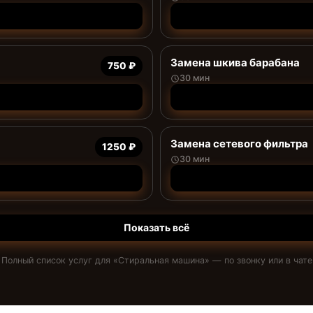
Замена шкива барабана
750 ₽
30 мин
Замена сетевого фильтра
1250 ₽
30 мин
Показать всё
Полный список услуг для «
Стиральная машина
» — по звонку или в чате