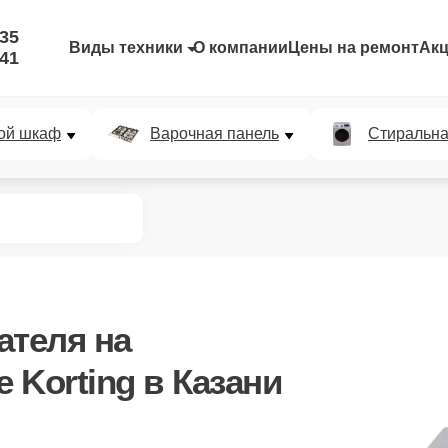
-35
Виды техники
О компании
Цены на ремонт
Ак
-41
ой шкаф
Варочная панель
Стиральн
ателя
на
 Korting в Казани