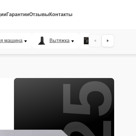
ции
Гарантии
Отзывы
Контакты
25%
ая машина
Вытяжка
Микроволновая п