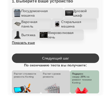
1. Выберите Ваше устройство
Посудомоечная
Духовой
машина
шкаф
Варочная
Стиральная
панель
машина
Микроволновая
Вытяжка
печь
Показать еще
Следующий шаг
По окончанию теста вы получаете:
Расчет стоимости
Расчет сроков
Подарок:
ремонта Korting
ремонта
скидку
25%
на
ремонт техники
Korting