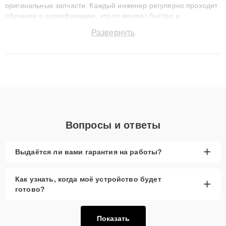
оригинальные запчасти. Каждый инженер регулярно проходит
обучение и сертификацию, что позволяет быстро и
точноdiagnostikировать поломки и восстанавливать технику с
Развернуть
сохранением гарантии до 3 лет. Наши мастера решают
сложные случаи: от замены матриц и материнских плат до
ремонта после залития и восстановления данных. Благодаря
высокой квалификации и ответственному подходу клиенты
получают быстрый, качественный ремонт и понятные
объяснения по результатам диагностики.
Вопросы и ответы
+
Выдаётся ли вами гарантия на работы?
Как узнать, когда моё устройство будет
+
готово?
Показать