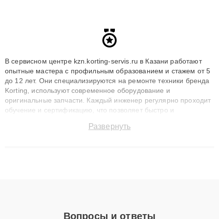
В сервисном центре kzn.korting-servis.ru в Казани работают
опытные мастера с профильным образованием и стажем от 5
до 12 лет. Они специализируются на ремонте техники бренда
Korting, используют современное оборудование и
оригинальные запчасти. Каждый инженер регулярно проходит
обучение и сертификацию, что позволяет быстро и
точноdiagnostikировать поломки и восстанавливать технику с
Развернуть
сохранением гарантии до 3 лет. Наши мастера решают
сложные случаи: от замены матриц и материнских плат до
ремонта после залития и восстановления данных. Благодаря
высокой квалификации и ответственному подходу клиенты
получают быстрый, качественный ремонт и понятные
объяснения по результатам диагностики.
Вопросы и ответы