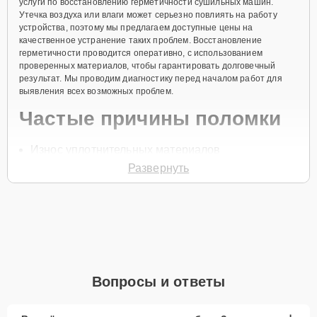
услуги по восстановлению герметичности сушильных машин.
Утечка воздуха или влаги может серьезно повлиять на работу
устройства, поэтому мы предлагаем доступные цены на
качественное устранение таких проблем. Восстановление
герметичности проводится оперативно, с использованием
проверенных материалов, чтобы гарантировать долговечный
результат. Мы проводим диагностику перед началом работ для
выявления всех возможных проблем.
Частые причины поломки
Износ уплотнительных материалов
Развернуть
Повреждение соединений
Механические деформации
Коррозия металлических частей
Попадание посторонних предметов
Для заказа восстановления герметичности сушильной машины,
позвоните по телефону +7 (843) 254-64-35 или оставьте
Заявку на
Вопросы и ответы
сайте
. Специалист перезвонит в течение минуты для уточнения
всех деталей и записи на ремонт.