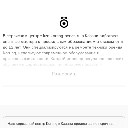
В сервисном центре kzn.korting-servis.ru в Казани работают
опытные мастера с профильным образованием и стажем от 5
до 12 лет. Они специализируются на ремонте техники бренда
Korting, используют современное оборудование и
оригинальные запчасти. Каждый инженер регулярно проходит
обучение и сертификацию, что позволяет быстро и
точноdiagnostikировать поломки и восстанавливать технику с
Развернуть
сохранением гарантии до 3 лет. Наши мастера решают
сложные случаи: от замены матриц и материнских плат до
ремонта после залития и восстановления данных. Благодаря
высокой квалификации и ответственному подходу клиенты
получают быстрый, качественный ремонт и понятные
объяснения по результатам диагностики.
Наш сервисный центр Korting в Казани предоставляет срочные