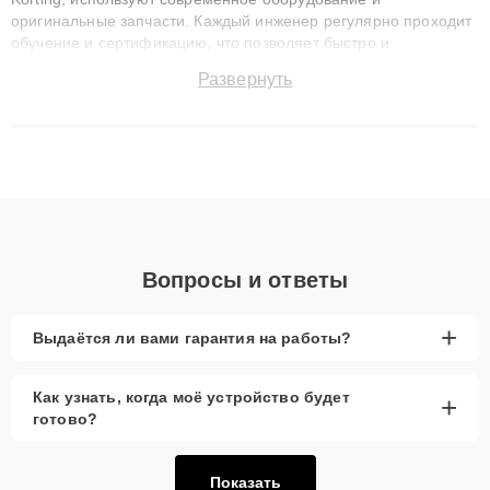
оригинальные запчасти. Каждый инженер регулярно проходит
обучение и сертификацию, что позволяет быстро и
точноdiagnostikировать поломки и восстанавливать технику с
Развернуть
сохранением гарантии до 3 лет. Наши мастера решают
сложные случаи: от замены матриц и материнских плат до
ремонта после залития и восстановления данных. Благодаря
высокой квалификации и ответственному подходу клиенты
получают быстрый, качественный ремонт и понятные
объяснения по результатам диагностики.
Вопросы и ответы
+
Выдаётся ли вами гарантия на работы?
Как узнать, когда моё устройство будет
+
готово?
Показать