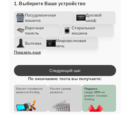
1. Выберите Ваше устройство
Посудомоечная
Духовой
машина
шкаф
Варочная
Стиральная
панель
машина
Микроволновая
Вытяжка
печь
Показать еще
Следующий шаг
По окончанию теста вы получаете:
Расчет стоимости
Расчет сроков
Подарок:
ремонта Korting
ремонта
скидку
25%
на
ремонт техники
Korting